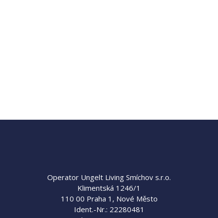
Operator Ungelt Living Smíchov s.r.o.
Klimentská 1246/1
110 00 Praha 1, Nové Město
Ident.-Nr.: 22280481