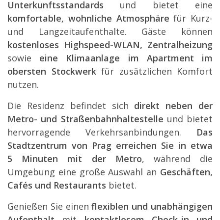
Unterkunftsstan­dards
und bietet eine
komfortable, wohnliche Atmosphäre
für Kurz-
und Langzeitaufen­thalte. Gäste können
kostenloses Highspeed-WLAN, Zentralheizung
sowie
eine Klimaanlage im Apartment im
obersten Stockwerk
für zusätzlichen Komfort
nutzen.
Die Residenz befindet sich
direkt neben der
Metro- und Straßenbahnhal­testelle
und bietet
hervorragende Verkehrsanbin­dungen.
Das
Stadtzentrum von Prag erreichen Sie in etwa
5 Minuten mit der Metro
, während die
Umgebung eine große Auswahl an
Geschäften,
Cafés und Restaurants
bietet.
Genießen Sie einen
flexiblen und unabhängigen
Aufenthalt
mit
kontaktlosem Check-in und