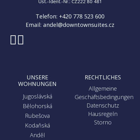
Ust.-Ident.-Nr.: CZ222 80 481
Telefon:
+420 778 523 600
Email:
andel@downtownsuites.cz
UNSERE
RECHTLICHES
WOHNUNGEN
Allgemeine
Jugoslávská
Geschäftsbedingungen
Datenschutz
Bělohorská
Hausregeln
Rubešova
Storno
Kodaňská
Anděl