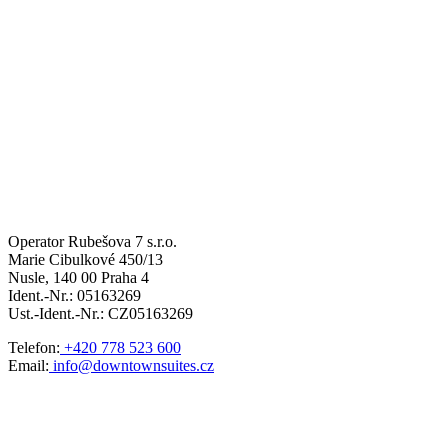
Operator Rubešova 7 s.r.o.
Marie Cibulkové 450/13
Nusle, 140 00 Praha 4
Ident.-Nr.: 05163269
Ust.-Ident.-Nr.: CZ05163269
Telefon:
+420 778 523 600
Email:
info@downtownsuites.cz