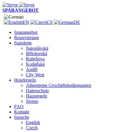
SPARANGEBOT
EN
CS
DE
Sparangebot
Reservierung
Standorte
Jugoslávská
Bělohorská
Rubešova
Kodaňská
Anděl
City West
Hotelregeln
Allgemeine Geschäftsbedingungen
Datenschutz
Hausregeln
Storno
FAQ
Kontakt
Sprache
English
Czech