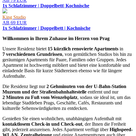
AB 79 EUR
1x Schlafzimmer | Doppelbett| Kochnische
King Studio
AB 69 EUR
1x Schlafzimmer | Doppelbett | Kochnische
Willkommen in Ihrem Zuhause im Herzen von Prag
Unsere Residenz bietet
15 kürzlich renovierte Apartments
in
7 verschiedenen Grundrissen
, von gemütlichen Studios bis hin zu
geräumigen Apartments für Paare, Familien oder Gruppen. Jedes
Apartment ist hochwertig möbliert und bietet eine komfortable und
einladende Basis für kurze Städtereisen ebenso wie für längere
Aufenthalte.
Die Residenz liegt nur
2 Gehminuten von der U-Bahn-Station
Muzeum und der Straßenbahnhal­testelle
entfernt und nur
2 Minuten zu Fuß vom Wenzelsplatz
, sodass sie ideal ist, um das
lebendige Stadtleben Prags, Geschäfte, Cafés, Restaurants und
kulturelle Sehenswürdigkeiten zu entdecken.
Genießen Sie einen wohnlichen, unabhängigen Aufenthalt mit
kontaktlosem Check-in und Check-out
, der Ihnen die Freiheit
gibt, jederzeit anzureisen. Jedes Apartment verfügt über
Highspeed-
WLAN, Zentralheizung
und einige Apartmenttypen auch über