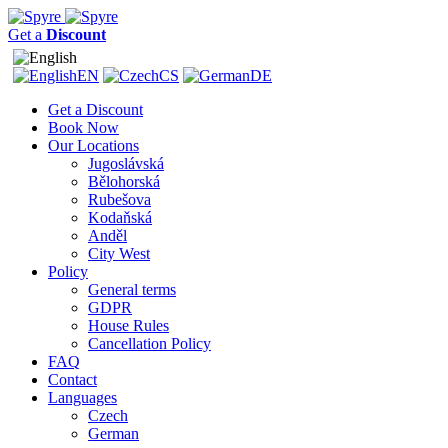
Get a
Discount
EN
CS
DE
Get a Discount
Book Now
Our Locations
Jugoslávská
Bělohorská
Rubešova
Kodaňská
Anděl
City West
Policy
General terms
GDPR
House Rules
Cancellation Policy
FAQ
Contact
Languages
Czech
German