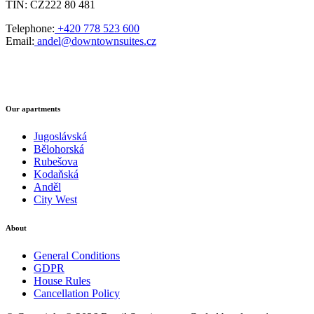
TIN: CZ222 80 481
Telephone:
+420 778 523 600
Email:
andel@downtownsuites.cz
Our apartments
Jugoslávská
Bělohorská
Rubešova
Kodaňská
Anděl
City West
About
General Conditions
GDPR
House Rules
Cancellation Policy