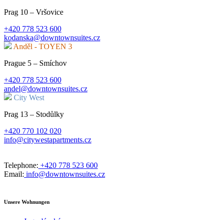
Prag 10 – Vršovice
+420 778 523 600
kodanska@downtownsuites.cz
Anděl - TOYEN 3
Prague 5 – Smíchov
+420 778 523 600
andel@downtownsuites.cz
City West
Prag 13 – Stodůlky
+420 770 102 020
info@citywestapartments.cz
Telephone:
+420 778 523 600
Email:
info@downtownsuites.cz
Unsere Wohnungen