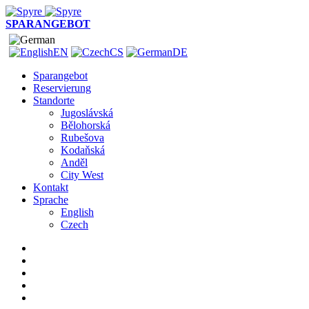
SPARANGEBOT
EN
CS
DE
Sparangebot
Reservierung
Standorte
Jugoslávská
Bělohorská
Rubešova
Kodaňská
Anděl
City West
Kontakt
Sprache
English
Czech