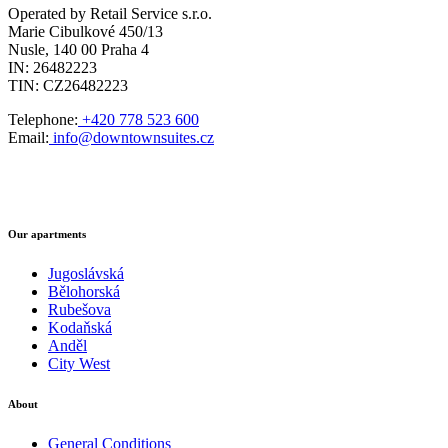
Operated by Retail Service s.r.o.
Marie Cibulkové 450/13
Nusle, 140 00 Praha 4
IN: 26482223
TIN: CZ26482223
Telephone:
+420 778 523 600
Email:
info@downtownsuites.cz
Our apartments
Jugoslávská
Bělohorská
Rubešova
Kodaňská
Anděl
City West
About
General Conditions