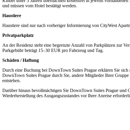
Kinder unter 3 Jahren übernachten kostenfrei in jeweils vorhandenen 
und müssen vom Hotel bestätigt werden.
Haustiere
Haustiere sind nur nach vorheriger Informierung von CityWest Apart
Privatparkplatz
An der Residenz steht eine begrenzte Anzahl von Parkplätzen zur V
Parkgebühr beträgt 15–30 EUR pro Fahrzeug und Tag.
Schäden / Haftung
Durch eine Buchung bei DownTown Suites Prague erklären Sie sich mi
DownTown Suites Prague durch Sie, andere Mitglieder Ihrer Gruppe
entstehen.
Darüber hinaus bevollmächtigen Sie DownTown Suites Prague und City
Wiederherstellung des Ausgangszustandes vor Ihrer Anreise erforderli