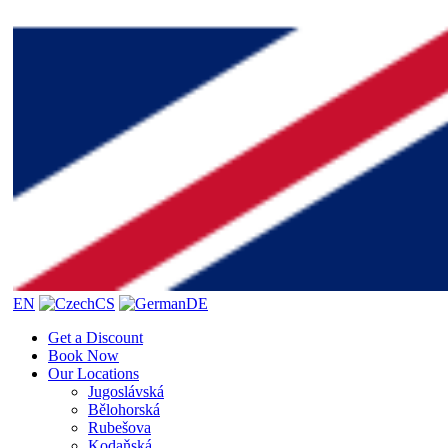
EN
CS
DE
Get a Discount
Book Now
Our Locations
Jugoslávská
Bělohorská
Rubešova
Kodaňská