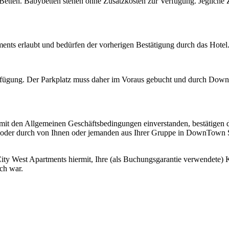
Betten. Babybetten stehen ohne Zusatzkosten zur Verfügung. Jegliche Z
ments erlaubt und bedürfen der vorherigen Bestätigung durch das Hote
erfügung. Der Parkplatz muss daher im Voraus gebucht und durch Down
t den Allgemeinen Geschäftsbedin­gungen einverstanden, bestätigen d
 oder durch von Ihnen oder jemanden aus Ihrer Gruppe in DownTown S
 West Apartments hiermit, Ihre (als Buchungsgarantie verwendete) Kr
ch war.