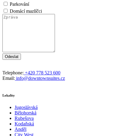
Parkování
Domácí mazlíčci
Odeslat
Telephone:
+420 778 523 600
Email:
info@downtownsuites.cz
Lokality
Jugoslávská
Bělohorská
Rubešova
Kodaňská
Anděl
City West