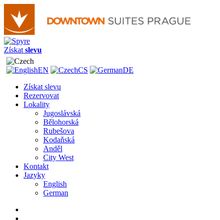
Získat
slevu
EN
CS
DE
Získat slevu
Rezervovat
Lokality
Jugoslávská
Bělohorská
Rubešova
Kodaňská
Anděl
City West
Kontakt
Jazyky
English
German